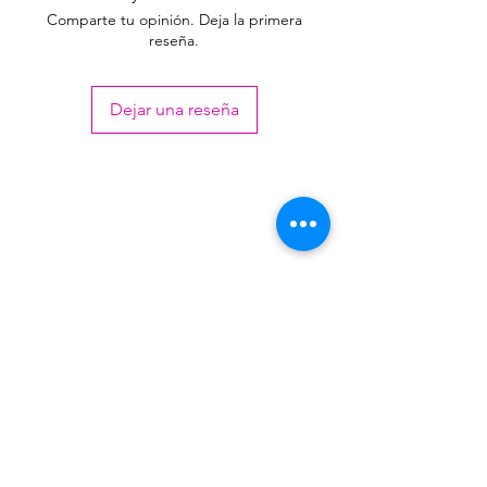
2.250,00
Comparte tu opinión. Deja la primera
reseña.
36 o
$
2480,50
mas
2.050,00
Dejar una reseña