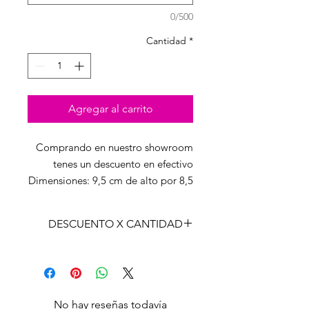
0/500
Cantidad
*
Agregar al carrito
Comprando en nuestro showroom
tenes un descuento en efectivo
Dimensiones: 9,5 cm de alto por 8,5
cm de diámetro
Temperatura: 200 º c Tiempo: 200
DESCUENTO X CANTIDAD
segundos Presión: Alta
CANT
PRECIO
CON
LISTA
IVA
Unidad
$
2722,50
No hay reseñas todavía