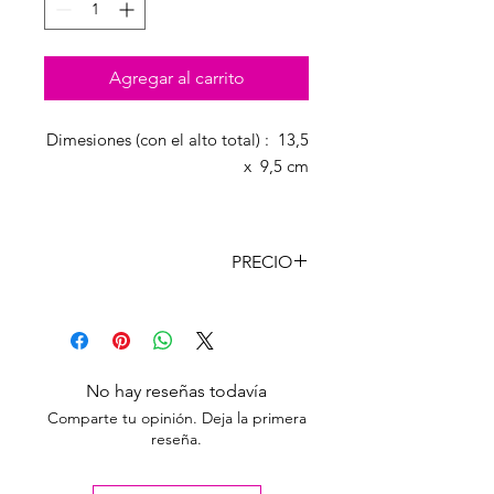
Agregar al carrito
Dimesiones (con el alto total) : 13,5
x 9,5 cm
Temperatura: 190 º c Tiempo: 50
segundos Presión: Media
PRECIO
CANT
PRECIO
CON
LISTA
IVA
Unidad
$
1076,90
No hay reseñas todavía
890,00
Comparte tu opinión. Deja la primera
reseña.