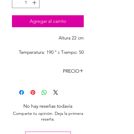
Agregar al carrito
Altura 22 cm
Temperatura: 190 º c Tiempo: 50
segundos Presión: Media
PRECIO
CANT
PRECIO
CON
LISTA
IVA
Unidad
$
857,89
No hay reseñas todavía
709,00
Comparte tu opinión. Deja la primera
reseña.