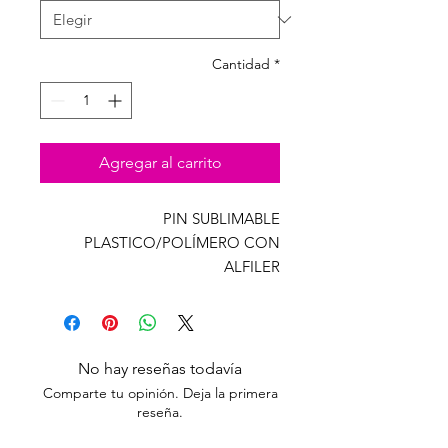
Cantidad
*
Agregar al carrito
PIN SUBLIMABLE
PLASTICO/POLÍMERO CON
ALFILER
DIÁMETRO *2CM *2,6CM *4,2CM
Temperatura 175° 70 segundos.
Presión: Media- alta
No hay reseñas todavía
Comparte tu opinión. Deja la primera
reseña.