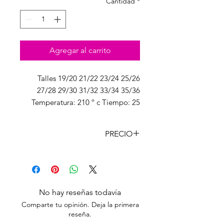
Cantidad
*
Agregar al carrito
Talles 19/20 21/22 23/24 25/26
27/28 29/30 31/32 33/34 35/36
Temperatura: 210 º c Tiempo: 25
segundos Presión: Media
PRECIO
CANT
PRECIO
CON
LISTA
IVA
El Par
$ 6.750,00
8167,50
No hay reseñas todavía
Comparte tu opinión. Deja la primera
reseña.