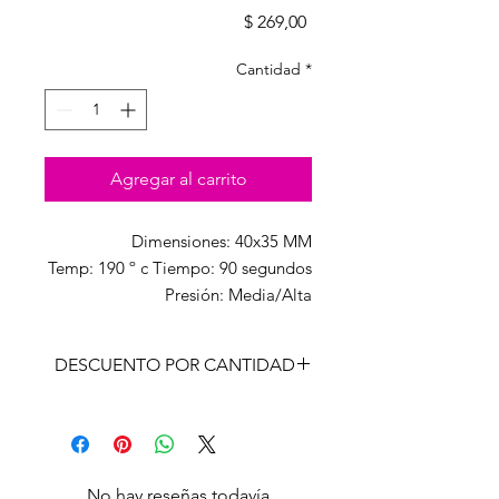
Precio
$ 269,00
Cantidad
*
Agregar al carrito
Dimensiones: 40x35 MM
Temp: 190 º c Tiempo: 90 segundos
Presión: Media/Alta
DESCUENTO POR CANTIDAD
CANT
PRECIO
CON
LISTA
IVA
Unidad
269,00
No hay reseñas todavía