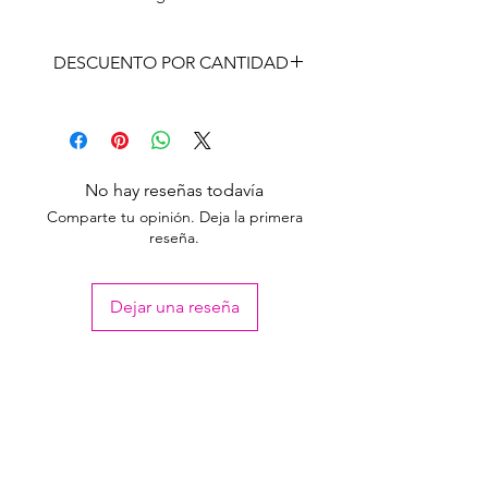
DESCUENTO POR CANTIDAD
CANT
PRECIO
CON
LISTA
IVA
Unidad
238,00
No hay reseñas todavía
Comparte tu opinión. Deja la primera
100 o
226,00
reseña.
más
Dejar una reseña