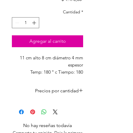
Cantidad
*
Agregar al carrito
11 cm alto 8 cm diámetro 4 mm
espesor
Temp: 180 º c Tiempo: 180
segundos Presión: Media/Alta
Precios por cantidad
CANT
PRECIO
CON
LISTA
IVA
Unidad
1470,00
No hay reseñas todavía
Comparte tu opinión. Deja la primera