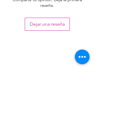
+ de
1418,00
reseña.
40
+ de
1365,00
Dejar una reseña
100