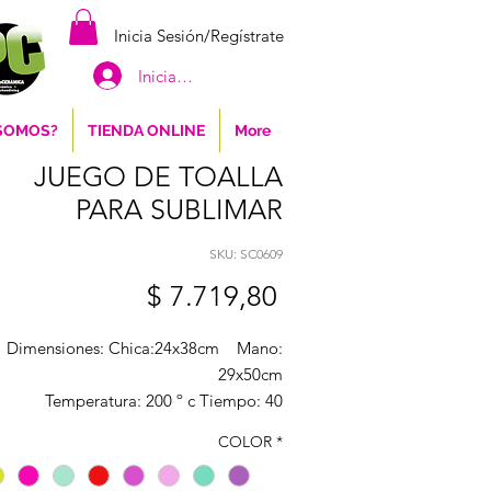
Inicia Sesión/Regístrate
Iniciar sesión
 SOMOS?
TIENDA ONLINE
More
JUEGO DE TOALLA
PARA SUBLIMAR
SKU: SC0609
Precio
$ 7.719,80
Dimensiones: Chica:24x38cm Mano:
29x50cm
Temperatura: 200 º c Tiempo: 40
segundos Presión: Media
COLOR
*