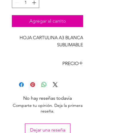
Agregar al carrito
HOJA CARTULINA A3 BLANCA
SUBLIMABLE
PRECIO
CANT
PRECIO
CON
LISTA
IVA
Unidad
$
1173,70
No hay reseñas todavía
970,00
Comparte tu opinión. Deja la primera
reseña.
Dejar una reseña