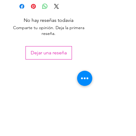
LISTA
Unidad
$
$
No hay reseñas todavía
3.650,00
4.416,50
Comparte tu opinión. Deja la primera
reseña.
+ DE
$
$
18
3.318,18
4.015,00
Dejar una reseña