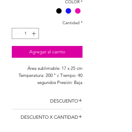
COLOR
*
Cantidad
*
Agregar al carrito
Área sublimable: 17 x 25 cm
Temperatura: 200 º c Tiempo: 40
segundos Presión: Baja
DESCUENTO
EL PRECIO DE ESTE PRODUCTO
DESCUENTO X CANTIDAD
PUEDE VARIAR SEGÚN FORMA DE
PAGO. CONSULTE.
CANT
PRECIO
CON IVA