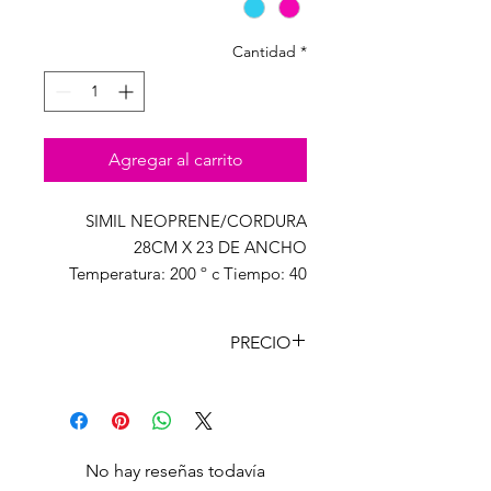
Cantidad
*
Agregar al carrito
SIMIL NEOPRENE/CORDURA
28CM X 23 DE ANCHO
Temperatura: 200 º c Tiempo: 40
segundos Presión: Media
PRECIO
CANT
PRECIO
CON
LISTA
IVA
Unidad
$
5445,00
No hay reseñas todavía
4.500,00