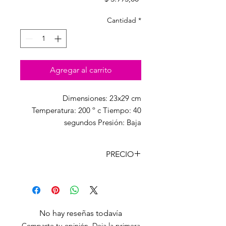
Cantidad
*
Agregar al carrito
Dimensiones: 23x29 cm
Temperatura: 200 º c Tiempo: 40
segundos Presión: Baja
PRECIO
CANT
PRECIO
CON
LISTA
IVA
Unidad
$
3993,00
No hay reseñas todavía
3.300,00
Comparte tu opinión. Deja la primera