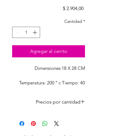
Precio
$ 2.904,00
Cantidad
*
Agregar al carrito
Dimensiones:18 X 28 CM
Temperatura: 200 º c Tiempo: 40
segundos Presión: Media
Precios por cantidad
CANT
PRECIO
CON IVA
LISTA
Unidad
$
$