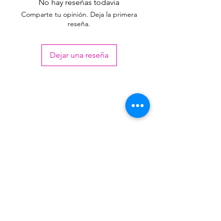
No hay reseñas todavía
2.400,00
2.904,00
Comparte tu opinión. Deja la primera
reseña.
+ de
$
$
18
2.181,82
2.640,00
Dejar una reseña