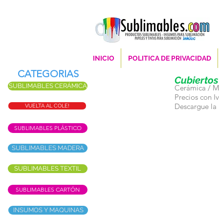
INICIO
POLITICA DE PRIVACIDAD
CATEGORIAS
Cubiertos
SUBLIMABLES CERÁMICA
Cerámica / Ma
Precios con 
Descargue la l
VUELTA AL COLE!
SUBLIMABLES PLÁSTICO
SUBLIMABLES MADERA
SUBLIMABLES TEXTIL
SUBLIMABLES CARTÓN
INSUMOS Y MAQUINAS