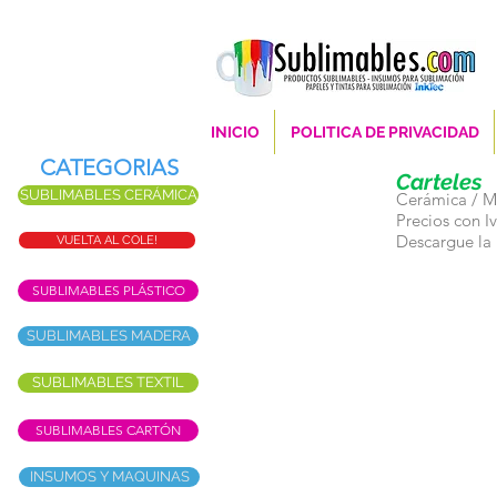
INICIO
POLITICA DE PRIVACIDAD
CATEGORIAS
Carteles
SUBLIMABLES CERÁMICA
Cerámica / Ma
Precios con 
Descargue la l
VUELTA AL COLE!
SUBLIMABLES PLÁSTICO
SUBLIMABLES MADERA
SUBLIMABLES TEXTIL
SUBLIMABLES CARTÓN
INSUMOS Y MAQUINAS